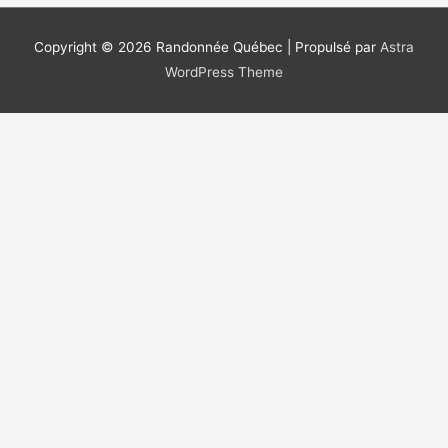
c
h
Copyright © 2026
Randonnée Québec
| Propulsé par
Astra
e
WordPress Theme
r
c
h
e
r
: